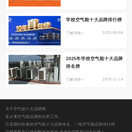
学校空气能十大品牌排行榜
2025-09-08
了解详情>
2025年学校空气能十大品牌
排名榜
2025-11-14
了解详情>
关于空气能十大品牌网，
是从事空气能品牌的分析工作,
它是国内权威的空气能十大品牌排名、一线空气能品牌排行榜，
品牌质量及口碑等数据为基础,评选出空气能10大品牌！