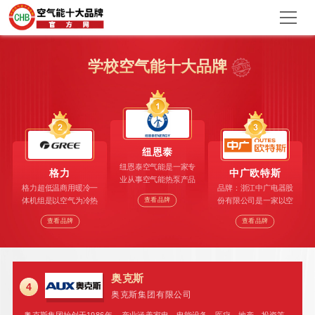
学校空气能十大品牌
纽恩泰
纽恩泰空气能是一家专
格力
中广欧特斯
业从事空气能热泵产品
格力超低温商用暖冷一
品牌：浙江中广电器股
研发、生产和销售服务
体机组是以空气为冷热
份有限公司是一家以空
查看品牌
的高新技术企业。作为
源，水作为传热介质的
气能技术为核心，集中
国内空气能领域的头部
查看品牌
查看品牌
供暖产品。可与风机盘
央地暖、中央空调、中
品牌，以空气能热泵技
管、地暖盘管、散热片
央热水、中央净水、中
术为核心，产品涵盖家
等末端组成空气调节系
央新风等产品研发、生
用、商用、工业领域的
统，实现冬季采暖、夏
产、销售、服务于一体
热水、采暖、制冷及烘
季制冷。机组采用模块
的国家高新技术企业。
奥克斯
干系统等新能源产品，
4
致力于为用户提供高效
奥克斯集团有限公司
节能的热水和冷暖解决