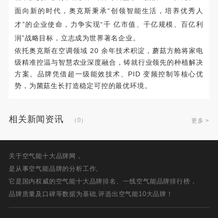
面向新的时代，奥克斯秉承“创领智能生活，培养优秀人
才”的企业使命，力争实现“千 亿市值、千亿规模、百亿利
润”战略目标，立志成为世界著名企业。
依托奥克斯在空调领域 20 余年技术积淀，蘑菇方舱将家电
级精准控温与智慧农业深度融合，铸就行业领先的种植解决
方案。品牌凭借超一级能效技术、PID 变频控制等核心优
势，为菌菇生长打造稳定可控的最优环境。
相关新闻资讯
（0）
更多 >
关于空气能十大品牌网，
是从事空气能品牌的分析工作,
它是国内权威的空气能十大品牌排名、一线空气能品牌排行榜，
品牌质量及口碑等数据为基础,评选出空气能10大品牌！