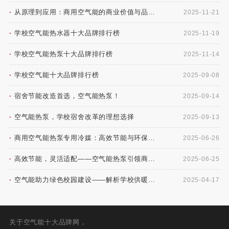
核心优势解析
·
从原理到应用：商用空气能的商业价值与品牌
2025-11-21
选择
·
学校空气能热水器十大品牌排行榜
2025-11-19
·
学校空气能热泵十大品牌排行榜
2025-11-14
·
学校空气能十大品牌排行榜
2025-09-08
·
宿舍节能改造首选，空气能热泵！
2025-09-14
·
空气能热泵，学校宿舍改革的理想选择
2025-09-13
·
商用空气能热泵专用冷媒：高效节能与环保的
2025-06-26
未来选择
·
高效节能，灵活适配——空气能热泵引领商用
2025-06-25
建筑绿色供暖新趋势
·
空气能助力绿色校园建设——解析学校供暖的
2025-04-17
理想解决方案
关于空气能十大品牌网，