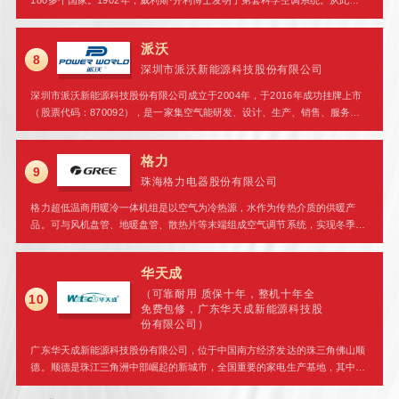
180多个国家。1902年，威利斯·开利博士发明了第套科学空调系统。从此开
创了一个革命性的行业，改变了人们的生活、工作和娱乐方式。1915年，开利
公司在纽约成立。开利一直引领空调行业的发展。开利公司在业界享有“全球空
派沃
调专家”的美名，至今已拥有几千项空调专利技术，以及包括中国在内的遍及全
8
球的11家研发中心，开利的产品生产遍布全球6大洲172个国家。
深圳市派沃新能源科技股份有限公司
深圳市派沃新能源科技股份有限公司成立于2004年，于2016年成功挂牌上市
（股票代码：870092），是一家集空气能研发、设计、生产、销售、服务于
一体的国家高新
格力
9
珠海格力电器股份有限公司
格力超低温商用暖冷一体机组是以空气为冷热源，水作为传热介质的供暖产
品。可与风机盘管、地暖盘管、散热片等末端组成空气调节系统，实现冬季采
暖、夏季制冷。机组采用模块
华天成
（可靠耐用 质保十年，整机十年全
10
免费包修，广东华天成新能源科技股
份有限公司）
广东华天成新能源科技股份有限公司，位于中国南方经济发达的珠三角佛山顺
德。顺德是珠江三角洲中部崛起的新城市，全国重要的家电生产基地，其中家
用电器产品产销量分别占全