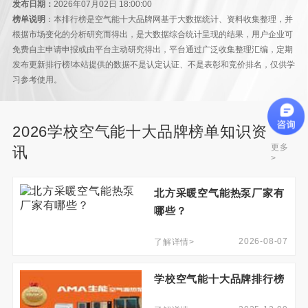
发布日期：
2026年07月02日 18:00:00
榜单说明
：本排行榜是空气能十大品牌网基于大数据统计、资料收集整理，并
根据市场变化的分析研究而得出，是大数据综合统计呈现的结果，用户企业可
免费自主申请申报或由平台主动研究得出，平台通过广泛收集整理汇编，定期
发布更新排行榜!本站提供的数据不是认定认证、不是表彰和竞价排名，仅供学
习参考使用。
2026学校空气能十大品牌榜单知识资
更多
讯
>
北方采暖空气能热泵厂家有
哪些？
2026-08-07
了解详情>
学校空气能十大品牌排行榜