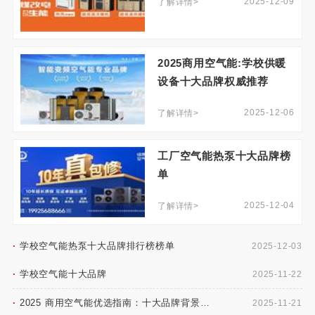
2025-12-09
了解详情>
2025商用空气能:学校供暖
设备十大品牌权威推荐
2025-12-06
了解详情>
工厂空气能热泵十大品牌榜
单
2025-12-04
了解详情>
·
学校空气能热泵十大品牌排行榜榜单
2025-12-03
·
学校空气能十大品牌
2025-11-22
·
2025 商用空气能优选指南：十大品牌背景与
2025-11-21