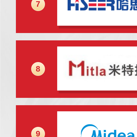
7
8
9