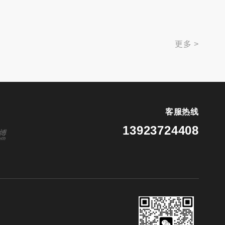
更多 >
客服热线
13923724408