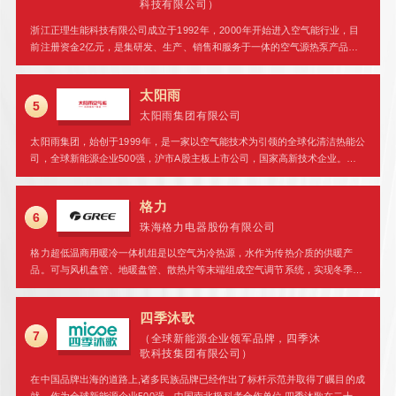
科技有限公司）
方案。
浙江正理生能科技有限公司成立于1992年，2000年开始进入空气能行业，目
前注册资金2亿元，是集研发、生产、销售和服务于一体的空气源热泵产品专
业化企业。产品覆盖冷暖、热水、泳池、烘干等领域，是目前国内专业的空气
能产品生产基地之一。
太阳雨
5
太阳雨集团有限公司
太阳雨集团，始创于1999年，是一家以空气能技术为引领的全球化清洁热能公
司，全球新能源企业500强，沪市A股主板上市公司，国家高新技术企业。集
团业务以空气能为核
格力
6
珠海格力电器股份有限公司
格力超低温商用暖冷一体机组是以空气为冷热源，水作为传热介质的供暖产
品。可与风机盘管、地暖盘管、散热片等末端组成空气调节系统，实现冬季采
暖、夏季制冷。机组采用模块
四季沐歌
7
（全球新能源企业领军品牌，四季沐
歌科技集团有限公司）
在中国品牌出海的道路上,诸多民族品牌已经作出了标杆示范并取得了瞩目的成