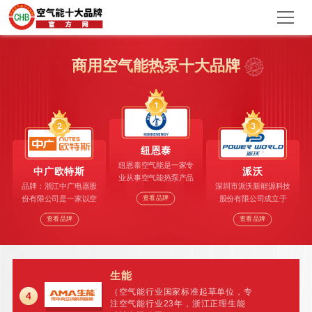
商用空气能热泵十大品牌
纽恩泰
纽恩泰空气能是一家专
中广欧特斯
派沃
业从事空气能热泵产品
品牌：浙江中广电器股
深圳市派沃新能源科技
研发、生产和销售服务
份有限公司是一家以空
股份有限公司成立于
查看品牌
的高新技术企业。作为
气能技术为核心，集中
2004年，于2016年成
国内空气能领域的头部
查看品牌
查看品牌
央地暖、中央空调、中
功挂牌上市（股票代
品牌，以空气能热泵技
央热水、中央净水、中
码：870092），是一
术为核心，产品涵盖家
央新风等产品研发、生
家集空气能研发、设
用、商用、工业领域的
产、销售、服务于一体
计、生产、销售、服务
热水、采暖、制冷及烘
的国家高新技术企业。
于一体的国家高新
生能
干系统等新能源产品，
致力于为用户提供高效
（空气能行业国家标准起草单位，专
4
节能的热水和冷暖解决
注空气能行业23年，浙江正理生能