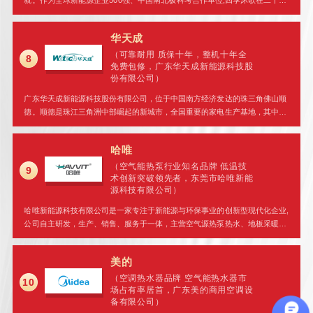
就。作为全球新能源企业500强、中国南北极科考合作单位,四季沐歌在二十余
年的实力积累下也早
华天成
（可靠耐用 质保十年，整机十年全
8
免费包修，广东华天成新能源科技股
份有限公司）
广东华天成新能源科技股份有限公司，位于中国南方经济发达的珠三角佛山顺
德。顺德是珠江三角洲中部崛起的新城市，全国重要的家电生产基地，其中家
用电器产品产销量分别占全
哈唯
（空气能热泵行业知名品牌 低温技
9
术创新突破领先者，东莞市哈唯新能
源科技有限公司）
哈唯新能源科技有限公司是一家专注于新能源与环保事业的创新型现代化企业,
公司自主研发，生产、销售、服务于一体，主营空气源热泵热水、地板采暖、
冷暖空调、空气净化等产
美的
（空调热水器品牌 空气能热水器市
10
场占有率居首，广东美的商用空调设
备有限公司）