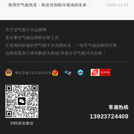
·
手
商用空气能热泵：商业供热制冷领域的未来发
2024-12-23
展新方向
关于空气能十大品牌网，
是从事空气能品牌的分析工作,
它是国内权威的空气能十大品牌排名、一线空气能品牌排行榜，
品牌质量及口碑等数据为基础,评选出空气能10大品牌！
粤ICP备16109544号
客服热线
13923724408
扫码添加微信