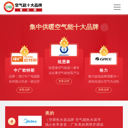
集中供暖空气能十大品牌
纽恩泰
纽恩泰空气能是一家专
中广欧特斯
格力
业从事空气能热泵产品
品牌：浙江中广电器股
格力超低温商用暖冷一
研发、生产和销售服务
份有限公司是一家以空
体机组是以空气为冷热
查看品牌
的高新技术企业。作为
气能技术为核心，集中
源，水作为传热介质的
国内空气能领域的头部
查看品牌
查看品牌
央地暖、中央空调、中
供暖产品。可与风机盘
品牌，以空气能热泵技
央热水、中央净水、中
管、地暖盘管、散热片
术为核心，产品涵盖家
央新风等产品研发、生
等末端组成空气调节系
用、商用、工业领域的
产、销售、服务于一体
统，实现冬季采暖、夏
热水、采暖、制冷及烘
的国家高新技术企业。
季制冷。机组采用模块
美的
干系统等新能源产品，
致力于为用户提供高效
（空调热水器品牌 空气能热水器市
4
节能的热水和冷暖解决
场占有率居首，广东美的商用空调设