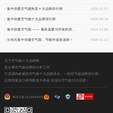
·
集中供暖空气能热泵十大品牌排行榜
2025-11-17
·
集中供暖空气能十大品牌排行榜
2025-06-19
·
集中供暖空气能 —— 兼具温暖与环保的供暖
2024-12-04
优选方案
·
分布式集中供暖空气能，节能环保新选择！
2024-11-13
关于空气能十大品牌网，
是从事空气能品牌的分析工作,
它是国内权威的空气能十大品牌排名、一线空气能品牌排行榜，
品牌质量及口碑等数据为基础,评选出空气能10大品牌！
粤ICP备16109544号