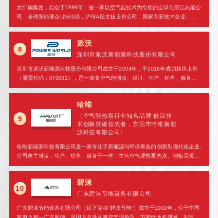
太阳雨集团，始创于1999年，是一家以空气能技术为引领的全球化清洁热能公
司，全球新能源企业500强，沪市A股主板上市公司，国家高新技术企业。集
团业务以空气能为核
派沃
8
深圳市派沃新能源科技股份有限公司
深圳市派沃新能源科技股份有限公司成立于2004年，于2016年成功挂牌上市
（股票代码：870092），是一家集空气能研发、设计、生产、销售、服务于
一体的国家高新
哈唯
（空气能热泵行业知名品牌 低温技
9
术创新突破领先者，东莞市哈唯新能
源科技有限公司）
哈唯新能源科技有限公司是一家专注于新能源与环保事业的创新型现代化企业,
公司自主研发，生产、销售、服务于一体，主营空气源热泵热水、地板采暖、
冷暖空调、空气净化等产
碧涞
10
广东碧涞节能设备有限公司
广东碧涞节能设备有限公司（以下简称“碧涞节能”）成立于2002年，位于中国
家电之都---广东顺德，是国内首批从事空气源热泵、节能饮水机研发、制造、