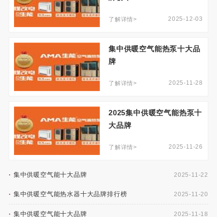
2025-12-03
了解详情>
集中供暖空气能热泵十大品
牌
2025-11-28
了解详情>
2025集中供暖空气能热泵十
大品牌
2025-11-26
了解详情>
·
集中供暖空气能十大品牌
2025-11-22
·
集中供暖空气能热水器十大品牌排行榜
2025-11-20
·
集中供暖空气能十大品牌
2025-11-18